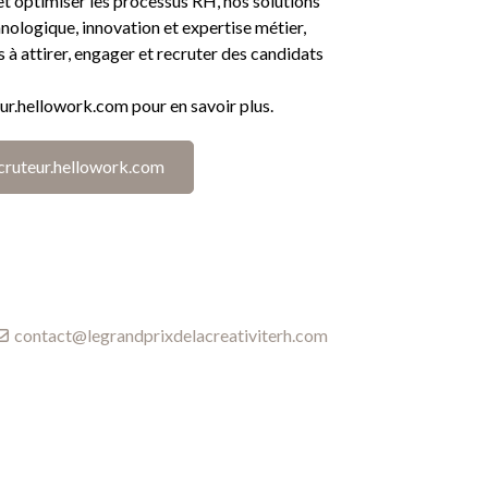
et optimiser les processus RH, nos solutions
nologique, innovation et expertise métier,
rs à attirer, engager et recruter des candidats
ur.hellowork.com pour en savoir plus.
cruteur.hellowork.com
contact@legrandprixdelacreativiterh.com