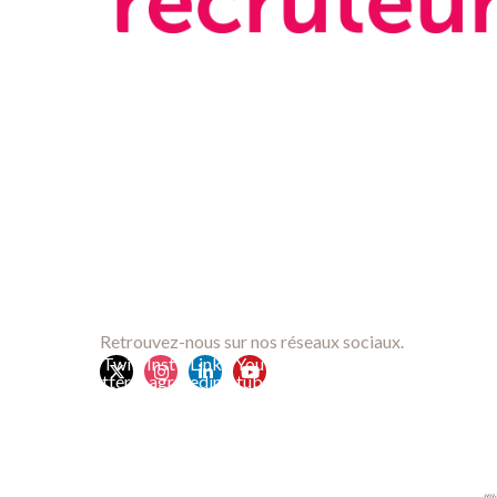
Retrouvez-nous sur nos réseaux sociaux.
Twi
Inst
Link
You
tter
agr
edin
tub
am
e