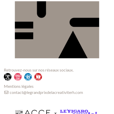
Retrouvez-nous sur nos réseaux sociaux.
Twi
Inst
Link
You
tter
agr
edin
tub
am
e
Mentions légales
contact@legrandprixdelacreativiterh.com