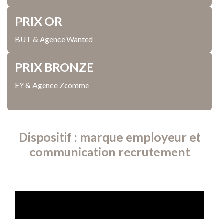
PRIX OR
BUT & Agence Wanted
PRIX BRONZE
EY & Agence Zcomme
Dispositif : marque employeur et
communication recrutement