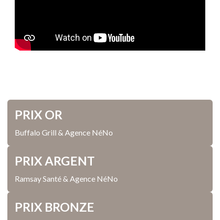
PRIX OR
Buffalo Grill & Agence NéNo
PRIX ARGENT
Ramsay Santé & Agence NéNo
PRIX BRONZE