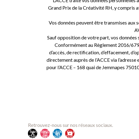
L’ACCE traite vos données personnelles au
Grand Prix de la Créativité RH, y compris af
Vos données peuvent être transmises aux se
AV
Sauf opposition de votre part, vos données
Conformément au Règlement 2016/679/UE 
d’accès, de rectification, d’effacement, d’
directement auprès de l’ACCE via l’adresse
pour l’ACCE – 168 quai de Jemmapes 75010 
Retrouvez-nous sur nos réseaux sociaux.
Twi
Inst
Link
You
tter
agr
edin
tub