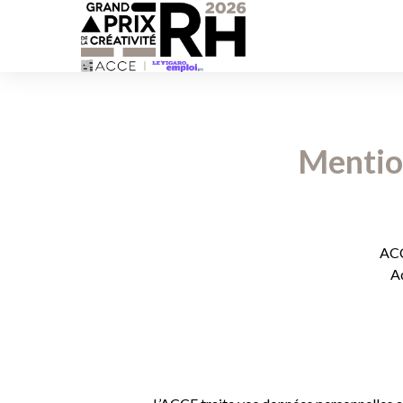
Mention
ACC
A