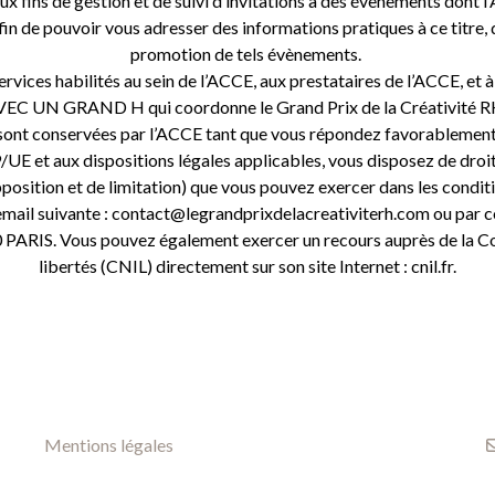
x fins de gestion et de suivi d’invitations à des évènements dont 
in de pouvoir vous adresser des informations pratiques à ce titre, d
promotion de tels évènements.
rvices habilités au sein de l’ACCE, aux prestataires de l’ACCE, et
EC UN GRAND H qui coordonne le Grand Prix de la Créativité 
 sont conservées par l’ACCE tant que vous répondez favorablement à
et aux dispositions légales applicables, vous disposez de droits
opposition et de limitation) que vous pouvez exercer dans les condit
 email suivante : contact@legrandprixdelacreativiterh.com ou pa
PARIS. Vous pouvez également exercer un recours auprès de la Com
libertés (CNIL) directement sur son site Internet : cnil.fr.
Mentions légales